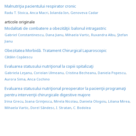
Malnutriţia pacientului respirator cronic
Radu T. Stoica
,
Anca Macri
,
Iolanda Ion
,
Genoveva Cadar
articole originale
Modalitati de combatere a obezităţii: balonul intragastric
Gabriel Constantinescu
,
Dana Jianu
,
Mihaela Vartic
,
Ruxandra Albu
,
Ştefan
Jianu
Obezitatea Morbidă. Tratament Chirurgical Laparoscopic
Cătălin Copăescu
Evaluarea statusului nutriţional la copiii spitalizaţi
Gabriela Leşanu
,
Coriolan Ulmeanu
,
Cristina Becheanu
,
Daniela Popescu
,
Aurora Sima
,
Anca Cochino
Evaluarea statusului nutriţional preoperator la pacienţii programaţi
pentru intervenţii chirurgicale digestive majore
Irina Grecu
,
Ioana Grinţescu
,
Mirela Nicolau
,
Daniela Ologoiu
,
Liliana Mirea
,
Mihaela Vartic
,
Dorel Săndesc
,
I. Stratan
,
C. Bodolea