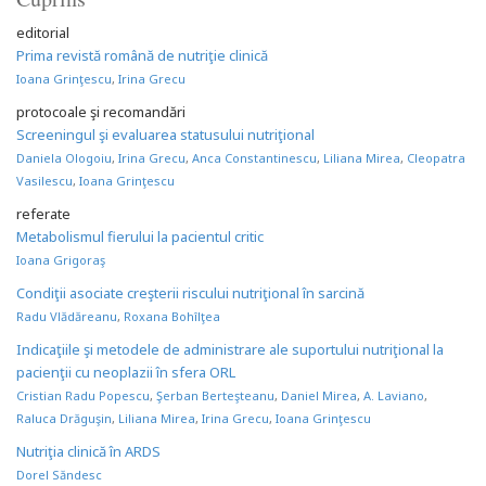
editorial
Prima revistă română de nutriţie clinică
Ioana Grinţescu
,
Irina Grecu
protocoale şi recomandări
Screeningul şi evaluarea statusului nutriţional
Daniela Ologoiu
,
Irina Grecu
,
Anca Constantinescu
,
Liliana Mirea
,
Cleopatra
Vasilescu
,
Ioana Grinţescu
referate
Metabolismul fierului la pacientul critic
Ioana Grigoraş
Condiţii asociate creşterii riscului nutriţional în sarcină
Radu Vlădăreanu
,
Roxana Bohîlţea
Indicaţiile şi metodele de administrare ale suportului nutriţional la
pacienţii cu neoplazii în sfera ORL
Cristian Radu Popescu
,
Şerban Berteşteanu
,
Daniel Mirea
,
A. Laviano
,
Raluca Drăguşin
,
Liliana Mirea
,
Irina Grecu
,
Ioana Grinţescu
Nutriţia clinică în ARDS
Dorel Săndesc