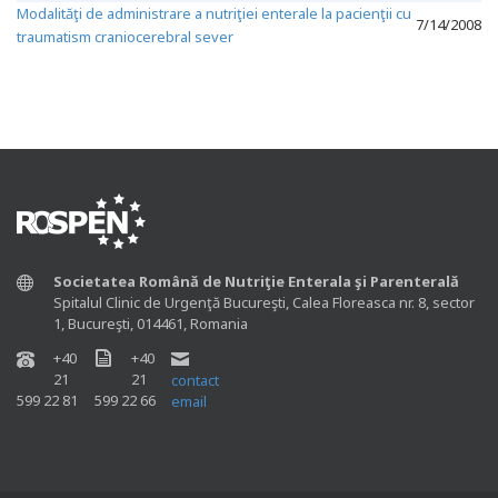
Modalităţi de administrare a nutriţiei enterale la pacienţii cu
7/14/2008
traumatism craniocerebral sever
Societatea Română de Nutriţie Enterala şi Parenterală
Spitalul Clinic de Urgenţă Bucureşti, Calea Floreasca nr. 8, sector
1, Bucureşti, 014461, Romania
+40
+40
21
21
contact
599 22 81
599 22 66
email