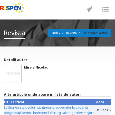
Toggle
Tog
navigatio
nav
Revista
De acelasi autor
Index
Revista
Detalii autor
Mirela Nicolau
Alte articole unde apare in lista de autori
titlu articol
data
Evaluarea statusului nutriţional preoperator la pacienţii
3/15/2007
programaţi pentru intervenţii chirurgicale digestive majore