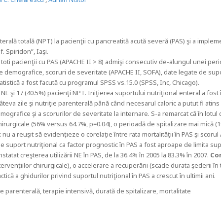
erală totală (NPT) la pacienţii cu pancreatită acută severă (PAS) şi a implem
. Spiridon”, Iaşi.
 toti pacienţii cu PAS (APACHE II > 8) admişi consecutiv de-alungul unei peri
te demografice, scoruri de severitate (APACHE II, SOFA), date legate de suport
a statistică a fost facută cu programul SPSS vs.15.0 (SPSS, Inc, Chicago).
NE şi 17 (40.5%) pacienţi NPT. Iniţierea suportului nutriţional enteral a fost 
câteva zile şi nutriţie parenterală până când necesarul caloric a putut fi atin
demografice şi a scorurilor de severitate la internare. S-a remarcat că în lotul 
hirurgicale (56% versus 64.7%, p=0.04), o perioadă de spitalizare mai mică (19
u a reuşit să evidenţieze o corelaţie între rata mortalităţii în PAS şi scorul 
de suport nutriţional ca factor prognostic în PAS a fost aproape de limita sup
statat creşterea utilizării NE în PAS, de la 36.4% în 2005 la 83.3% în 2007.
Con
ervenţiilor chirurgicale), o accelerare a recuperării (scade durata şederii în t
ă a ghidurilor privind suportul nutriţional în PAS a crescut în ultimii ani.
ie parenterală, terapie intensivă, durată de spitalizare, mortalitate