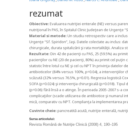
rezumat
Obiective:
Evaluarea nutriţiei enterale (NE) versus parent
nutriţional în PAS, în Spitalul Clinic Judeţean de Urgenţe “Sf
Material si metode:
Un studiu retrospectiv care a inclus
Urgenţe “Sf. Spiridon”, Iaşi. Datele colectate au inclus: da
chirurgicale, durata spitalizării şi rata mortalităţii. Analiz
Rezultate:
Din 42 de pacienţi cu PAS, 25 (59.5%) au primit 
pacienţilor cu NE (20 de pacienţi, 80%) au primit cel puţin 
statistic între lotul cu NE şi cel cu NPT în privinţa datelor 
antibioticelor (84% versus 100%, p=0.04), a intervenţiilor c
scăzută (32% versus 76.5%, p=0.01). Regresia logistică Cox n
SOFA (p=0.024) şi intervenţia chirurgicală (p=0.018). Tipul 
(p=0.06) fără însă a o atinge. În perioada 2005-2007 s-a con
complicaţiilor (scade utilizarea de antibiotice şi numarul int
mică, comparativ cu NPT. Complianţa la implementarea practic
Cuvinte cheie:
pancreatită acută, nutriţie enterală, nutriţ
Sursa articolului:
Revista Română de Nutriţie Clinică (2008) 4, 190–195