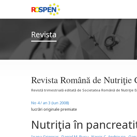
Revista
Revista Română de Nutriţie 
Revistă trimestrială editată de Societatea Română de Nutriţie 
No 4 / an 3 (iun 2008)
lucrări originale premiate
Nutriţia în pancreat
Ioana Grigoraş
,
Daniel M. Rusu
,
Narcis C. Andrioaie
,
Oana