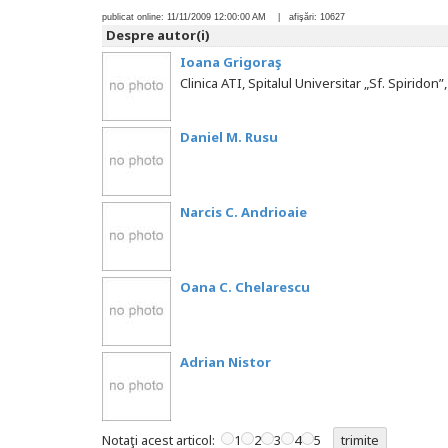
publicat online:
11/11/2009 12:00:00 AM
| afişări:
10627
Despre autor(i)
Ioana Grigoraş
Clinica ATI, Spitalul Universitar „Sf. Spiridon”
Daniel M. Rusu
Narcis C. Andrioaie
Oana C. Chelarescu
Adrian Nistor
Notaţi acest articol:
1
2
3
4
5