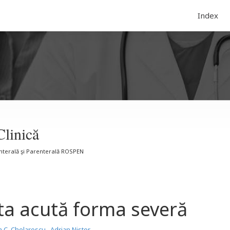
Index
Clinică
Enterală şi Parenterală ROSPEN
ita acută forma severă
 C. Chelarescu
,
Adrian Nistor