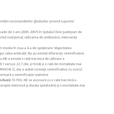
entării recomandărilor ghidurilor privind suportul
oade de 3 ani (2005-2007) în Spitalul Clinic Judeţean de
ul nutriţional, utilizarea de antibiotice, intervenţii
în medie în ziua a 4-a de spitalizare. Majoritatea
s pe calea enterală. Nu au existat diferenţe semnificative
cu NE a existat o rată mai mica de utilizare a
.1 versus 22.7 zile, p=0.04) şi o rată de mortalitate mai
APACHE II, dar a arătat corelaţii semnificative cu scorul
erioară a semnificaţiei statistice
cluzii:
În PAS, NE se asociază cu o rată mai mică a
erapie intensivă şi durata spitalizării) şi o mortalitate mai