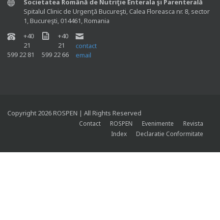
Societatea Română de Nutriţie Enterala şi Parenterală
Spitalul Clinic de Urgenţă Bucureşti, Calea Floreasca nr. 8, sector
1, Bucureşti, 014461, Romania
+40
+40
21
21
contact
599 22 81
599 22 66
email
Copyright 2026 ROSPEN | All Rights Reserved
Contact
ROSPEN
Evenimente
Revista
Index
Declaratie Conformitate