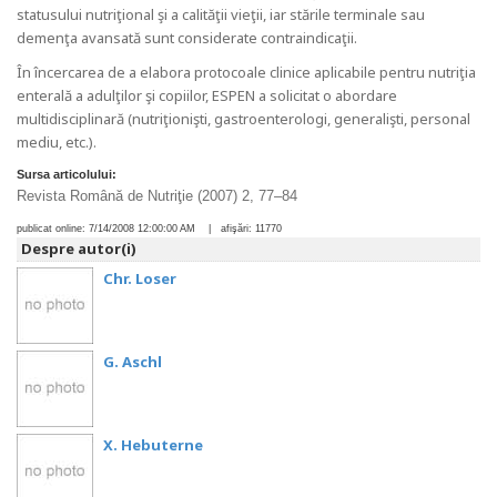
statusului nutriţional şi a calităţii vieţii, iar stările terminale sau
demenţa avansată sunt considerate contraindicaţii.
În încercarea de a elabora protocoale clinice aplicabile pentru nutriţia
enterală a adulţilor şi copiilor, ESPEN a solicitat o abordare
multidisciplinară (nutriţionişti, gastroenterologi, generalişti, personal
mediu, etc.).
Sursa articolului:
Revista Română de Nutriţie (2007) 2, 77–84
publicat online:
7/14/2008 12:00:00 AM
| afişări:
11770
Despre autor(i)
Chr. Loser
G. Aschl
X. Hebuterne