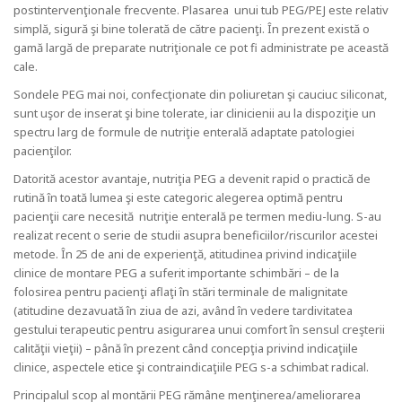
postintervenţionale frecvente. Plasarea unui tub PEG/PEJ este relativ
simplă, sigură şi bine tolerată de către pacienţi. În prezent există o
gamă largă de preparate nutriţionale ce pot fi administrate pe această
cale.
Sondele PEG mai noi, confecţionate din poliuretan şi cauciuc siliconat,
sunt uşor de inserat şi bine tolerate, iar clinicienii au la dispoziţie un
spectru larg de formule de nutriţie enterală adaptate patologiei
pacienţilor.
Datorită acestor avantaje, nutriţia PEG a devenit rapid o practică de
rutină în toată lumea şi este categoric alegerea optimă pentru
pacienţii care necesită nutriţie enterală pe termen mediu-lung. S-au
realizat recent o serie de studii asupra beneficiilor/riscurilor acestei
metode. În 25 de ani de experienţă, atitudinea privind indicaţiile
clinice de montare PEG a suferit importante schimbări – de la
folosirea pentru pacienţi aflaţi în stări terminale de malignitate
(atitudine dezavuată în ziua de azi, având în vedere tardivitatea
gestului terapeutic pentru asigurarea unui comfort în sensul creşterii
calităţii vieţii) – până în prezent când concepţia privind indicaţiile
clinice, aspectele etice şi contraindicaţiile PEG s-a schimbat radical.
Principalul scop al montării PEG rămâne menţinerea/ameliorarea