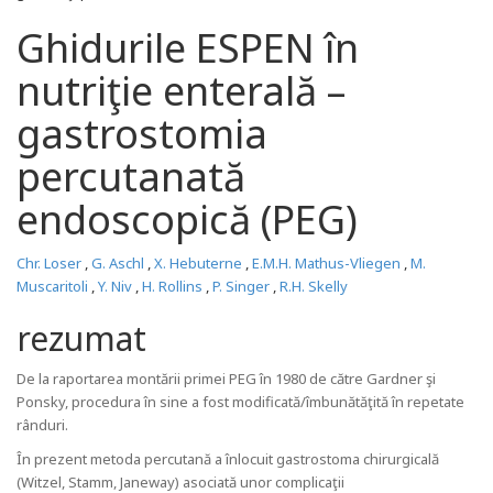
Ghidurile ESPEN în
nutriţie enterală –
gastrostomia
percutanată
endoscopică (PEG)
Chr. Loser
,
G. Aschl
,
X. Hebuterne
,
E.M.H. Mathus-Vliegen
,
M.
Muscaritoli
,
Y. Niv
,
H. Rollins
,
P. Singer
,
R.H. Skelly
rezumat
De la raportarea montării primei PEG în 1980 de către Gardner şi
Ponsky, procedura în sine a fost modificată/îmbunătăţită în repetate
rânduri.
În prezent metoda percutană a înlocuit gastrostoma chirurgicală
(Witzel, Stamm, Janeway) asociată unor complicaţii