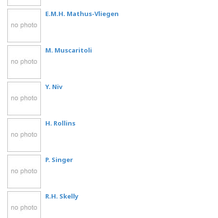
E.M.H. Mathus-Vliegen
M. Muscaritoli
Y. Niv
H. Rollins
P. Singer
R.H. Skelly