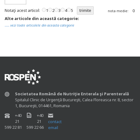
Notaţi acest articol:
1
2
3
4
5
0
nota medie:
Alte articole din această categorie:
.....
vezi toate articolele din aceasta categorie
Societatea Română de Nutriţie Enterala şi Parenterală
Spitalul Clinic de Urgenţă Bucureşti, Calea Floreasca nr. 8, sector
1, Bucureşti, 014461, Romania
+40
+40
21
21
contact
599 22 81
599 22 66
email