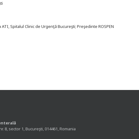
ti
a ATI, Spitalul Clinic de Urgenţă Bucureşti; Preşedinte ROSPEN
enterală
nr. 8, sector 1, Bucureşti, 014461, Romania