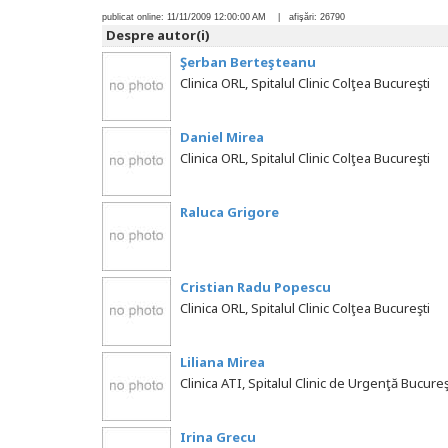
publicat online:
11/11/2009 12:00:00 AM
| afişări:
26790
Despre autor(i)
Şerban Berteşteanu
Clinica ORL, Spitalul Clinic Colţea Bucureşti
Daniel Mirea
Clinica ORL, Spitalul Clinic Colţea Bucureşti
Raluca Grigore
Cristian Radu Popescu
Clinica ORL, Spitalul Clinic Colţea Bucureşti
Liliana Mirea
Clinica ATI, Spitalul Clinic de Urgenţă Bucureş
Irina Grecu