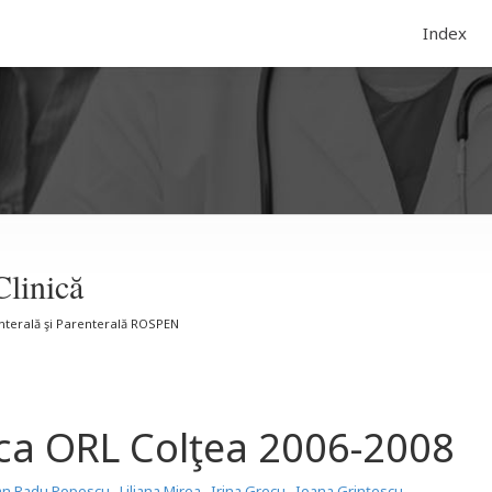
Index
Clinică
Enterală şi Parenterală ROSPEN
ica ORL Colţea 2006-2008
ian Radu Popescu
,
Liliana Mirea
,
Irina Grecu
,
Ioana Grinţescu