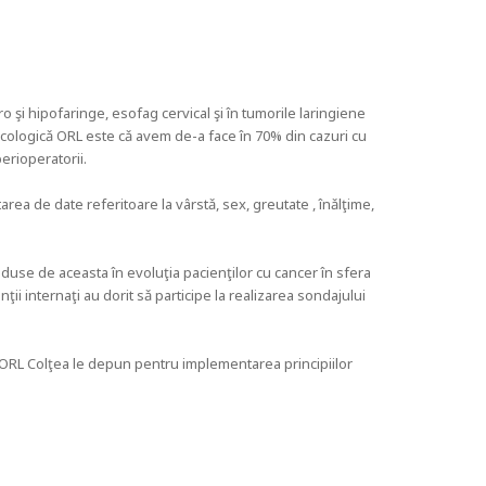
o şi hipofaringe, esofag cervical şi în tumorile laringiene
oncologicǎ ORL este cǎ avem de-a face în 70% din cazuri cu
perioperatorii.
tarea de date referitoare la vârstǎ, sex, greutate , înǎlţime,
 aduse de aceasta în evoluţia pacienţilor cu cancer în sfera
ii internaţi au dorit sǎ participe la realizarea sondajului
ii ORL Colţea le depun pentru implementarea principiilor