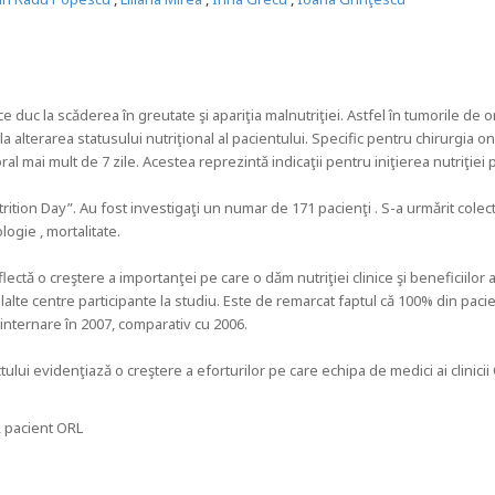
 duc la scǎderea în greutate şi apariţia malnutriţiei. Astfel în tumorile de or
a alterarea statusului nutriţional al pacientului. Specific pentru chirurgia 
al mai mult de 7 zile. Acestea reprezintǎ indicaţii pentru iniţierea nutriţiei 
utrition Day”. Au fost investigaţi un numar de 171 pacienţi . S-a urmǎrit colec
logie , mortalitate.
ectǎ o creştere a importanţei pe care o dǎm nutriţiei clinice şi beneficiilor
lte centre participante la studiu. Este de remarcat faptul cǎ 100% din pacienţ
a internare în 2007, comparativ cu 2006.
tului evidenţiazǎ o creştere a eforturilor pe care echipa de medici ai clinic
, pacient ORL