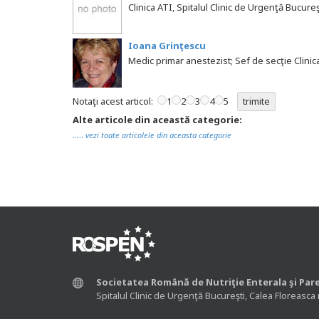
Clinica ATI, Spitalul Clinic de Urgenţă Bucureş
Ioana Grinţescu
Medic primar anestezist; Sef de secţie Clinic
Notaţi acest articol:
1
2
3
4
5
Alte articole din această categorie:
.....
vezi toate articolele din aceasta categorie
Societatea Română de Nutriţie Enterala şi Par
Spitalul Clinic de Urgenţă Bucureşti, Calea Floreasca 