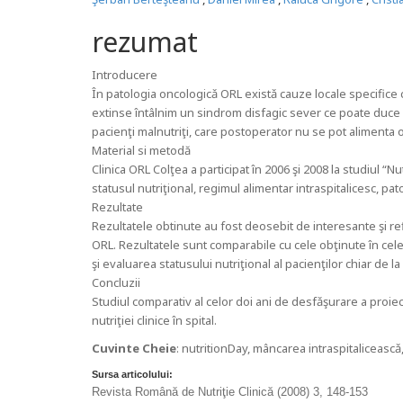
rezumat
Introducere
În patologia oncologicǎ ORL existǎ cauze locale specifice ce
extinse întâlnim un sindrom disfagic sever ce poate duce l
pacienţi malnutriţi, care postoperator nu se pot alimenta or
Material si metodă
Clinica ORL Colţea a participat în 2006 şi 2008 la studiul “N
statusul nutriţional, regimul alimentar intraspitalicesc, pato
Rezultate
Rezultatele obtinute au fost deosebit de interesante şi refl
ORL. Rezultatele sunt comparabile cu cele obţinute în celela
şi evaluarea statusului nutriţional al pacienţilor chiar de l
Concluzii
Studiul comparativ al celor doi ani de desfǎşurare a proiec
nutriţiei clinice în spital.
Cuvinte Cheie
: nutritionDay, mâncarea intraspitaliceascǎ
Sursa articolului:
Revista Română de Nutriţie Clinică (2008) 3, 148-153