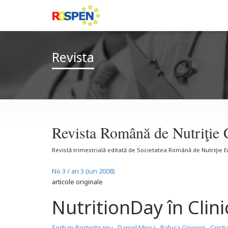
Revista
Revista Română de Nutriţie 
Revistă trimestrială editată de Societatea Română de Nutriţie 
No 3 / an 3 (iun 2008)
articole originale
NutritionDay în Clin
Şerban Berteşteanu
,
Daniel Mirea
,
Raluca Grigore
,
Crist