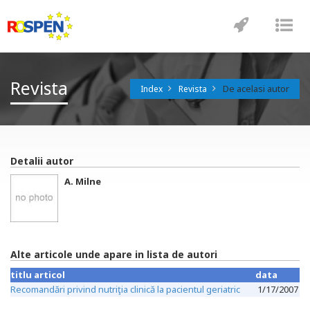
Toggle
Tog
navigatio
nav
Revista
De acelasi autor
Index
Revista
Detalii autor
A. Milne
Alte articole unde apare in lista de autori
titlu articol
data
Recomandări privind nutriţia clinică la pacientul geriatric
1/17/2007